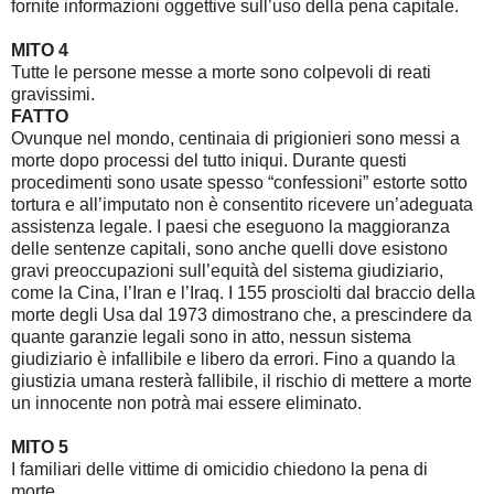
fornite informazioni oggettive sull’uso della pena capitale.
MITO 4
Tutte le persone messe a morte sono colpevoli di reati
gravissimi.
FATTO
Ovunque nel mondo, centinaia di prigionieri sono messi a
morte dopo processi del tutto iniqui. Durante questi
procedimenti sono usate spesso “confessioni” estorte sotto
tortura e all’imputato non è consentito ricevere un’adeguata
assistenza legale. I paesi che eseguono la maggioranza
delle sentenze capitali, sono anche quelli dove esistono
gravi preoccupazioni sull’equità del sistema giudiziario,
come la Cina, l’Iran e l’Iraq. I 155 prosciolti dal braccio della
morte degli Usa dal 1973 dimostrano che, a prescindere da
quante garanzie legali sono in atto, nessun sistema
giudiziario è infallibile e libero da errori. Fino a quando la
giustizia umana resterà fallibile, il rischio di mettere a morte
un innocente non potrà mai essere eliminato.
MITO 5
I familiari delle vittime di omicidio chiedono la pena di
morte.