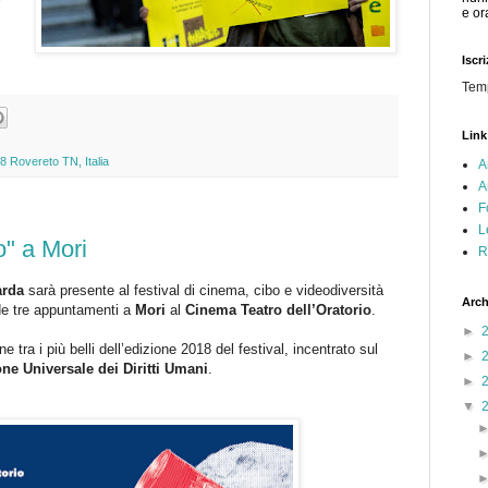
e or
Iscr
Tem
Link
8 Rovereto TN, Italia
A
A
F
L
o" a Mori
R
arda
sarà presente al festival di cinema, cibo e videodiversità
Arch
e tre appuntamenti a
Mori
al
Cinema Teatro dell’Oratorio
.
►
e tra i più belli dell’edizione 2018 del festival, incentrato sul
►
one
Universale
dei
Diritti
Umani
.
►
▼