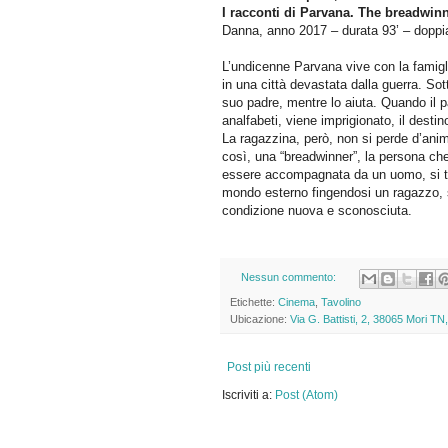
I racconti di Parvana. The breadwinn
Danna, anno 2017 – durata 93’ – doppiat
L’undicenne Parvana vive con la famigl
in una città devastata dalla guerra. Sot
suo padre, mentre lo aiuta. Quando il p
analfabeti, viene imprigionato, il dest
La ragazzina, però, non si perde d’animo
così, una “breadwinner”, la persona che
essere accompagnata da un uomo, si tagl
mondo esterno fingendosi un ragazzo, s
condizione nuova e sconosciuta.
Nessun commento:
Etichette:
Cinema
,
Tavolino
Ubicazione:
Via G. Battisti, 2, 38065 Mori TN, 
Post più recenti
Iscriviti a:
Post (Atom)