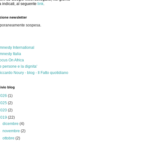
a indicati, al seguente
link
.
izione newsletter
poraneamente sospesa.
mnesty International
mnesty Italia
ocus On Africa
e persone e la dignita'
iccardo Noury - blog - Il Fatto quotidiano
ivio blog
2026
(1)
2025
(2)
2020
(2)
2019
(22)
►
dicembre
(4)
►
novembre
(2)
►
ottobre
(2)