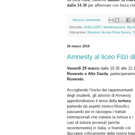
dalle 14.30
per affermare con forza c
Nessun commento:
Etichette:
Diritti LGBTI
,
Manifestazione
,
My b
Ubicazione:
Stazione Verona Porta Nuova, 37
29 marzo 2019
Amnesty al liceo Filzi 
Venerdì
29
marzo
dalle 10.35 alle 12.1
Rovereto
e
Alto
Garda
, parteciperann
Rovereto
.
Accogliendo l’invito dei rappresentanti
degli studenti, gli attivisti di Amnesty
approfondiranno il tema della
tortura
,
partendo da aspetti storico-filosofici,
passando poi in rassegna i trattati
internazionali che vietano la tortura e i
casi di tortura avvenuti (anche
recentemente) in Italia, e finendo col
discutere criticamente della nostra leg