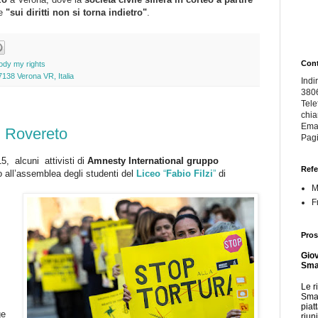
he
"sui diritti non si torna indietro"
.
Cont
ody my rights
138 Verona VR, Italia
Indi
380
Tele
chi
Ema
di Rovereto
Pagi
5, alcuni attivisti di
Amnesty International gruppo
Refe
o all’assemblea degli studenti del
Liceo
“
Fabio
Filzi
”
di
M
F
Pros
Giov
Smar
Le r
Smar
piat
ge
riun