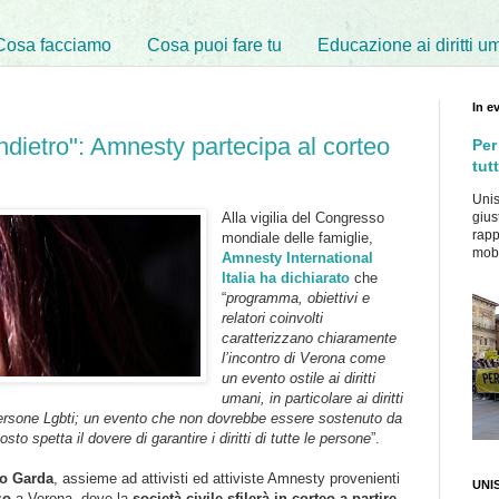
Cosa facciamo
Cosa puoi fare tu
Educazione ai diritti u
In e
 indietro": Amnesty partecipa al corteo
Per
tutt
Unis
Alla vigilia del Congresso
gius
rapp
mondiale delle famiglie,
mobil
Amnesty International
Italia ha dichiarato
che
“
programma, obiettivi e
relatori coinvolti
caratterizzano chiaramente
l’incontro di Verona come
un evento ostile ai diritti
umani, in particolare ai diritti
le persone Lgbti; un evento che non dovrebbe essere sostenuto da
sto spetta il dovere di garantire i diritti di tutte le persone
”.
to
Garda
, assieme ad attivisti ed attiviste Amnesty provenienti
UNIS
zo
a Verona, dove la
società civile sfilerà in corteo a partire