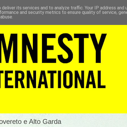
deliver its services and to analyze traffic. Your IP address and
formance and security metrics to ensure quality of service, ge
 abuse.
Rovereto e Alto Garda