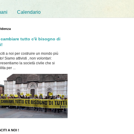
mani
Calendario
videnza
 cambiare tutto c'è bisogno di
i!
citi a noi per costruire un mondo più
to! Siamo attivisti , non volontari:
resentiamo la società civile che si
ita per ...
CITI A NOI !