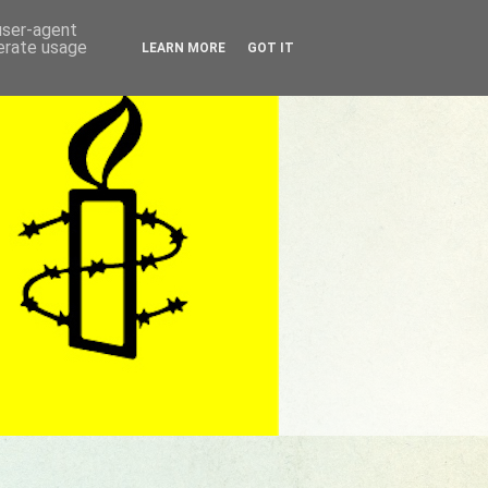
 user-agent
nerate usage
LEARN MORE
GOT IT