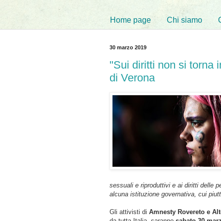
Home page
Chi siamo
30 marzo 2019
"Sui diritti non si torna
di Verona
sessuali e riproduttivi e ai diritti del
alcuna istituzione governativa, cui piutto
Gli attivisti di
Amnesty
Rovereto
e
Al
da tutta Italia, saranno
sabato
30
mar