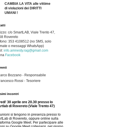
CAMBIA LA VITA alle vittime
di violazioni dei DIRITTI
UMANI !
atti
rizzo: c/o SmartLAB, Viale Trento 47,
68 Rovereto
fono:
353 4108512 (no SMS, solo
amate o messaggi WhatsApp)
il:
info.amnesty.rag@gmail.com
na 
Facebook
renti
arco Bozzano - Responsabile
rancesco Rossi - Tesoriere
simi incontri
edi' 30 aprile ore 20.30 presso lo
tlab di Rovereto (Viale Trento 47)
iunioni si tengono in presenza presso lo
tLab di Rovereto, oppure online sulla
taforma Google Meet. Per partecipare alle
ioni su Google Meet collegarsi, nel giorno