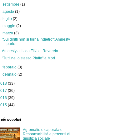
►
settembre
(1)
►
agosto
(1)
►
luglio
(2)
►
maggio
(2)
▼
marzo
(3)
"Sui diritti non si torna indietro": Amnesty
parte...
Amnesty al liceo Filzi di Rovereto
"Tutti nello stesso Piatto" a Mori
►
febbraio
(3)
►
gennaio
(2)
2018
(33)
2017
(36)
2016
(39)
2015
(44)
 più popolari
Agromafie e caporalato -
Responsabilità e percorsi di
giustizia sociale