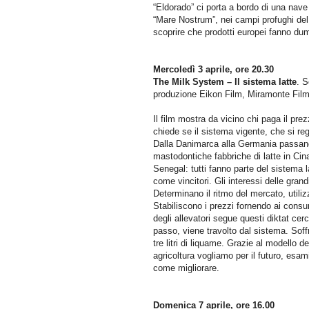
“Eldorado” ci porta a bordo di una nave 
“Mare Nostrum”, nei campi profughi del S
scoprire che prodotti europei fanno dump
Mercoledì 3 aprile, ore 20.30
The Milk System – Il sistema latte
.
S
produzione Eikon Film, Miramonte Film
Il film mostra da vicino chi paga il pre
chiede se il sistema vigente, che si reg
Dalla Danimarca alla Germania passando 
mastodontiche fabbriche di latte in Cina,
Senegal: tutti fanno parte del sistema 
come vincitori. Gli interessi delle gran
Determinano il ritmo del mercato, utili
Stabiliscono i prezzi fornendo ai consu
degli allevatori segue questi diktat cer
passo, viene travolto dal sistema. Soffr
tre litri di liquame. Grazie al modello d
agricoltura vogliamo per il futuro, esa
come migliorare.
Domenica 7 aprile, ore 16.00