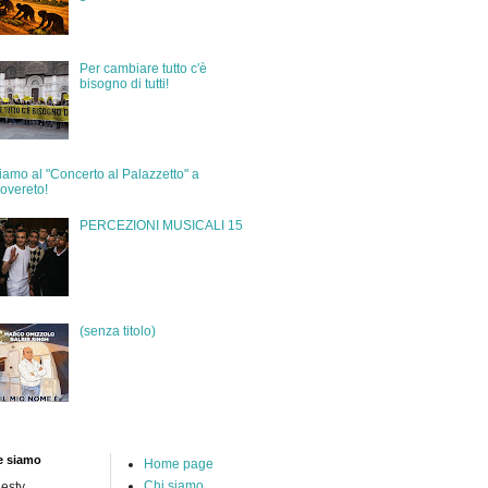
Per cambiare tutto c'è
bisogno di tutti!
iamo al "Concerto al Palazzetto" a
overeto!
PERCEZIONI MUSICALI 15
(senza titolo)
e siamo
Home page
Chi siamo
esty