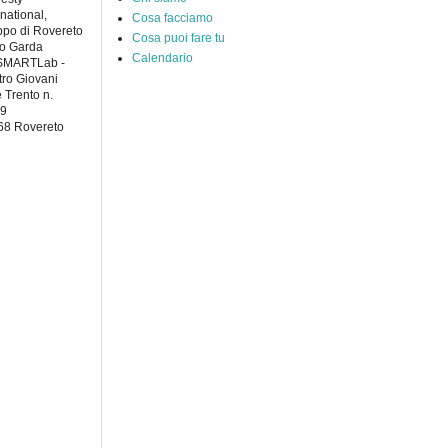
rnational,
Cosa facciamo
po di Rovereto
Cosa puoi fare tu
to Garda
Calendario
 SMARTLab -
ro Giovani
e Trento n.
49
68 Rovereto