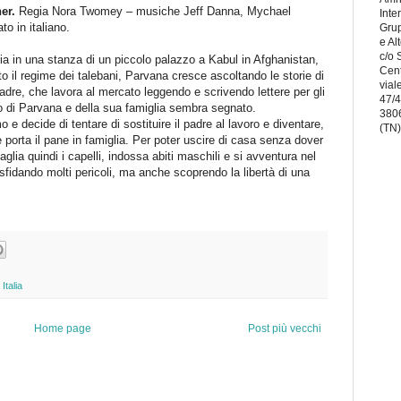
er.
Regia Nora Twomey – musiche Jeff Danna, Mychael
Inte
o in italiano.
Grup
e Al
c/o
ia in una stanza di un piccolo palazzo a Kabul in Afghanistan,
Cent
to il regime dei talebani, Parvana cresce ascoltando le storie di
vial
adre, che lavora al mercato leggendo e scrivendo lettere per gli
47/
ino di Parvana e della sua famiglia sembra segnato.
380
 e decide di tentare di sostituire il padre al lavoro e diventare,
(TN)
 porta il pane in famiglia. Per poter uscire di casa senza dover
ia quindi i capelli, indossa abiti maschili e si avventura nel
fidando molti pericoli, ma anche scoprendo la libertà di una
Italia
Home page
Post più vecchi