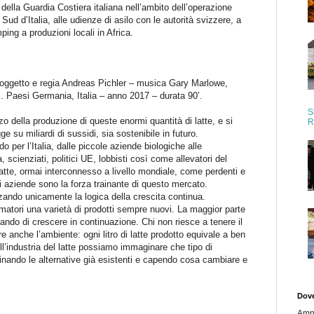
della Guardia Costiera italiana nell’ambito dell’operazione
ud d’Italia, alle udienze di asilo con le autorità svizzere, a
ing a produzioni locali in Africa.
oggetto e regia Andreas Pichler – musica Gary Marlowe,
. Paesi Germania, Italia – anno 2017 – durata 90’.
S
zzo della produzione di queste enormi quantità di latte, e si
R
ge su miliardi di sussidi, sia sostenibile in futuro.
per l’Italia, dalle piccole aziende biologiche alle
 scienziati, politici UE, lobbisti così come allevatori del
latte, ormai interconnesso a livello mondiale, come perdenti e
di aziende sono la forza trainante di questo mercato.
zzando unicamente la logica della crescita continua.
matori una varietà di prodotti sempre nuovi. La maggior parte
cando di crescere in continuazione. Chi non riesce a tenere il
e anche l’ambiente: ogni litro di latte prodotto equivale a ben
ell’industria del latte possiamo immaginare che tipo di
minando le alternative già esistenti e capendo cosa cambiare e
Dov
Amn