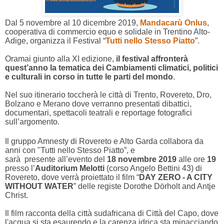
Dal 5 novembre al 10 dicembre 2019,
Mandacarù Onlus
,
cooperativa di commercio equo e solidale in Trentino Alto-
Adige, organizza il Festival “
Tutti nello Stesso Piatto
”.
Oramai giunto alla XI edizione,
il festival affronterà
quest’anno la tematica dei Cambiamenti climatici, politici
e culturali in corso in tutte le parti del mondo
.
Nel suo itinerario toccherà le città di Trento, Rovereto, Dro,
Bolzano e Merano dove verranno presentati dibattici,
documentari, spettacoli teatrali e reportage fotografici
sull’argomento.
Il gruppo Amnesty di Rovereto e Alto Garda collabora da
anni con "
Tutti nello Stesso Piatto”, e
sar
à
presente
all’evento del
18 novembre 2019
alle ore
19
presso l’
Auditorium Melotti
(corso Angelo Bettini 43) di
Rovereto, dove verrà proiettato il film “
DAY ZERO - A CITY
WITHOUT WATER
” delle registe Dorothe Dörholt and Antje
Christ.
Il film racconta della citt
à
sudafricana di Città del Capo, dove
l'acqua si sta esaurendo e la
carenza idrica sta minacciando