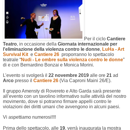
Per il ciclo
Cantiere
Teatro
, in occasione della
Giornata internazionale per
l'eliminazione della violenza contro le donne
,
LuHa - Art
Survival Kit
e
Cantiere 26
proporranno lo spettacolo
teatrale “
Nudi - Le ombre sulla violenza contro le donne
”
di e con Bernardino Bonzai e Monica Morini.
L’evento si svolgerà il
22
novembre
2019
alle ore
21
ad
Arco
presso il
Cantiere 26
(Via Caproni Maini 26/E).
Il gruppo Amensty di Rovereto e Alto Garda
sar
à
presente
all’evento con un tavolino informativo sulle attivit
à
del nostro
movimento, dove si potranno firmare appelli contro le
violazioni dei diritti umani che avvengono in alcuni paesi.
Vi aspettiamo numerosi!!!!
Prima dello spettacolo, alle
19
, verrà inaugurata la mostra