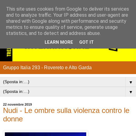
This site uses cookies from Google to deliver its services
and to analyze traffic. Your IP address and user-agent are
shared with Google along with performance and security
metrics to ensure quality of service, generate usage
statistics, and to detect and address abuse.
LEARN MORE
GOT IT
Gruppo Italia 293 - Rovereto e Alto Garda
▼
▼
22 novembre 2019
Nudi - Le ombre sulla violenza contro le
donne