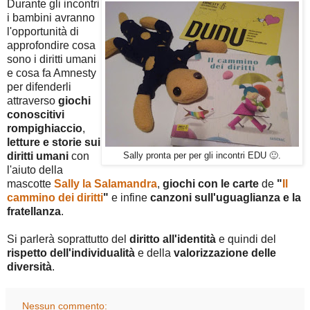
Durante gli incontri
i bambini avranno
l'opportunità di
approfondire cosa
sono i diritti umani
e cosa fa Amnesty
per difenderli
attraverso
giochi
conoscitivi
rompighiaccio
,
letture e storie sui
diritti umani
con
Sally pronta per per gli incontri EDU 🙂.
l'aiuto della
mascotte
Sally la Salamandra
,
giochi con le carte
de
"
Il
cammino dei diritti
"
e infine
canzoni sull'uguaglianza e la
fratellanza
.
Si parlerà soprattutto del
diritto
all'identità
e quindi del
rispetto
dell'individualità
e della
valorizzazione
delle
diversità
.
Nessun commento: