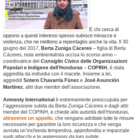
E chi cerca di
opporsi a questi interessi spesso subisce minacce e
violenza, che ne mettono a repentaglio anche la vita.
Il 30
giugno del 2017,
Berta Zuniga Cáceres
– figlia di Berta
Cáceres, nota ambientalista uccisa lo scorso anno –
coordinatrice del
Consiglio
Civico
delle
Organizzazioni
Popolari
e
Indigene
dell’Honduras
–
COPINH
, è stata
aggredita da individui con il macete. Insieme a lei,
aggrediti
Sotero Chavarría Fúnez
e
José Asunción
Martínez
, altri due membri dell’associazione.
Amnesty
International
è estremamente preoccupata
per
l’aggressione subita da Berta Zuniga Cáceres e dagli altri
membri del COPINH, e chiede alle autorità dell'Honduras,
attraverso un appello
, che vengano
adottate tutte le misure
necessarie per garantire la loro sicurezza
e che venga
avviata un’inchiesta tempestiva, approfondita e imparziale
sugli attacchi e le aggressioni da loro subite.