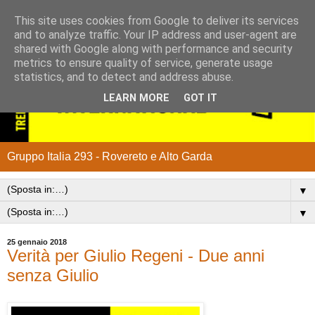
This site uses cookies from Google to deliver its services
and to analyze traffic. Your IP address and user-agent are
shared with Google along with performance and security
metrics to ensure quality of service, generate usage
statistics, and to detect and address abuse.
LEARN MORE
GOT IT
Gruppo Italia 293 - Rovereto e Alto Garda
▼
▼
25 gennaio 2018
Verità per Giulio Regeni - Due anni
senza Giulio