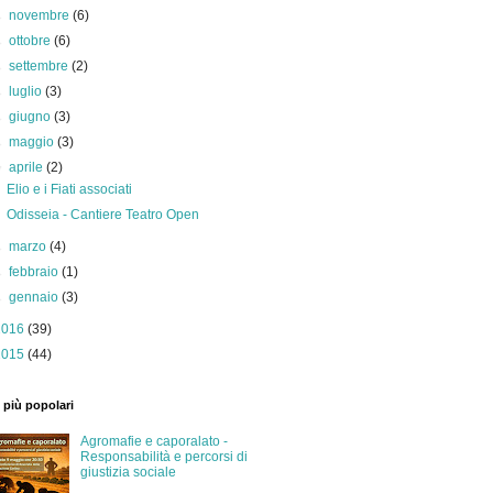
►
novembre
(6)
►
ottobre
(6)
►
settembre
(2)
►
luglio
(3)
►
giugno
(3)
►
maggio
(3)
▼
aprile
(2)
Elio e i Fiati associati
Odisseia - Cantiere Teatro Open
►
marzo
(4)
►
febbraio
(1)
►
gennaio
(3)
2016
(39)
2015
(44)
 più popolari
Agromafie e caporalato -
Responsabilità e percorsi di
giustizia sociale