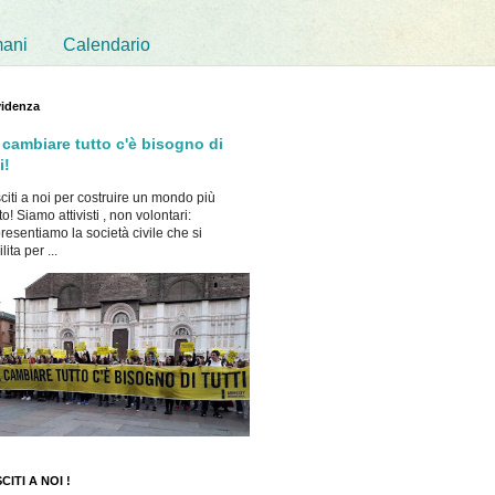
mani
Calendario
videnza
 cambiare tutto c'è bisogno di
i!
citi a noi per costruire un mondo più
to! Siamo attivisti , non volontari:
resentiamo la società civile che si
ita per ...
CITI A NOI !