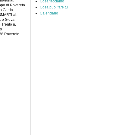
rnational,
Cosa facciamo
po di Rovereto
Cosa puoi fare tu
to Garda
Calendario
 SMARTLab -
ro Giovani
e Trento n.
49
68 Rovereto