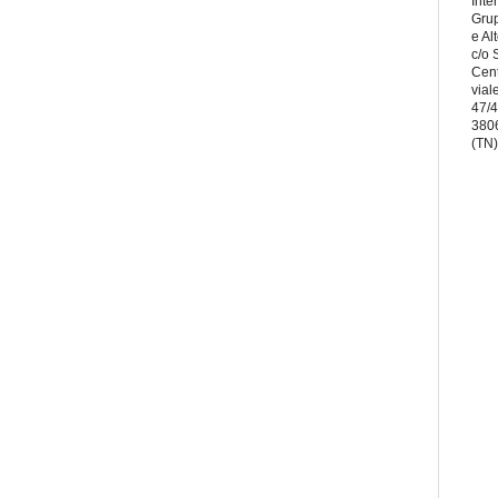
Inte
Grup
e Al
c/o
Cent
vial
47/
380
(TN)