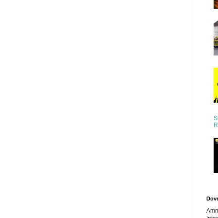
S
R
Dov
Amn