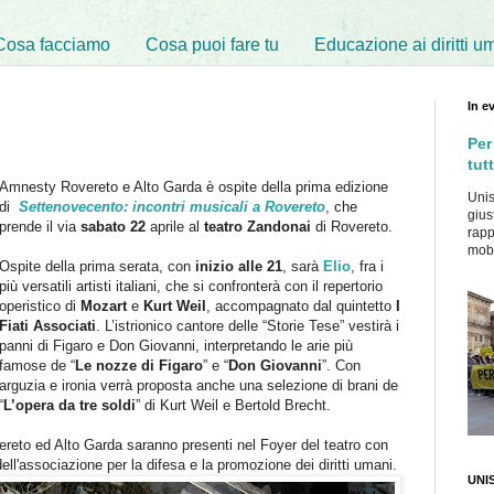
Cosa facciamo
Cosa puoi fare tu
Educazione ai diritti u
In e
Per
tutt
Amnesty Rovereto e Alto Garda è ospite della prima edizione
Unis
di
Settenovecento: incontri musicali a Rovereto
, che
gius
prende il via
sabato 22
aprile al
teatro Zandonai
di Rovereto.
rapp
mobil
Ospite della prima serata, con
inizio alle 21
, sarà
Elio
, fra i
più versatili artisti italiani, che si confronterà con il repertorio
operistico di
Mozart
e
Kurt
Weil
, accompagnato dal quintetto
I
Fiati Associati
.
L’istrionico cantore delle “Storie Tese” vestirà i
panni di Figaro e Don Giovanni, interpretando le arie più
famose de “
Le nozze di Figaro
” e “
Don Giovanni
”. Con
arguzia e ironia verrà proposta anche una selezione di brani de
“
L’opera da tre soldi
” di Kurt Weil e Bertold Brecht.
reto ed Alto Garda saranno presenti nel Foyer del teatro con
dell'associazione per la difesa e la promozione dei diritti umani.
UNIS