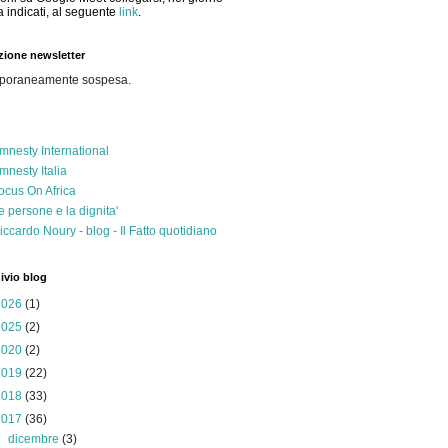
a indicati, al seguente
link
.
izione newsletter
poraneamente sospesa.
mnesty International
mnesty Italia
ocus On Africa
e persone e la dignita'
iccardo Noury - blog - Il Fatto quotidiano
ivio blog
2026
(1)
2025
(2)
2020
(2)
2019
(22)
2018
(33)
2017
(36)
►
dicembre
(3)