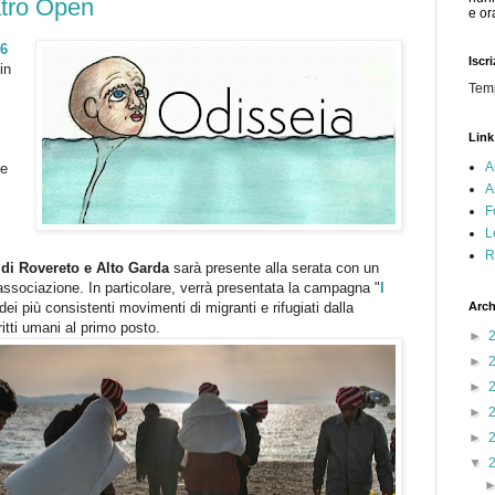
atro Open
e or
26
Iscr
in
Tem
i
Link
A
 e
A
F
L
R
 di Rovereto e Alto Garda
sar
à
presente alla serata con un
associazione. In particolare, verr
à
presentata la campagna "
I
dei più consistenti movimenti di migranti e rifugiati dalla
Arch
itti umani al primo posto.
►
►
►
►
►
▼