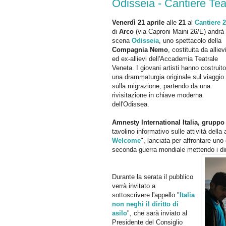
Odisseia - Cantiere Te
Venerdì 21 aprile
alle
21
al
Cantiere 
di
Arco
(via Caproni Maini 26/E
) andrà 
scena
Odisseia
, uno spettacolo della
Compagnia
Nemo
, costituita da alliev
ed ex-allievi dell'Accademia Teatrale
Veneta. I giovani artisti hanno costruito
una drammaturgia originale sul viaggio
sulla migrazione, partendo da una
rivisitazione in chiave moderna
dell'Odissea.
Amnesty International Italia, gruppo
tavolino informativo sulle attivit
à
della 
Welcome
", lanciata per affrontare
uno 
seconda guerra mondiale mettendo i dir
Durante la serata il pubblico
verr
à
invitato a
sottoscrivere l'appello "
Italia
non neghi il diritto di
asilo
", che sar
à
inviato al
Presidente del Consiglio