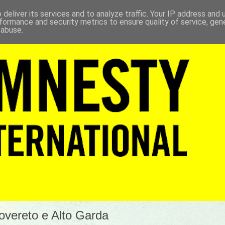
deliver its services and to analyze traffic. Your IP address and
formance and security metrics to ensure quality of service, ge
 abuse.
Rovereto e Alto Garda