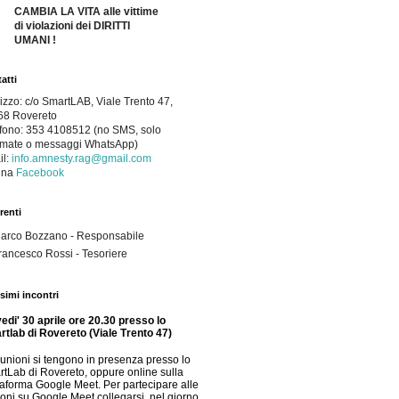
CAMBIA LA VITA alle vittime
di violazioni dei DIRITTI
UMANI !
atti
rizzo: c/o SmartLAB, Viale Trento 47,
68 Rovereto
fono:
353 4108512 (no SMS, solo
amate o messaggi WhatsApp)
il:
info.amnesty.rag@gmail.com
na 
Facebook
renti
arco Bozzano - Responsabile
rancesco Rossi - Tesoriere
simi incontri
edi' 30 aprile ore 20.30 presso lo
tlab di Rovereto (Viale Trento 47)
iunioni si tengono in presenza presso lo
tLab di Rovereto, oppure online sulla
taforma Google Meet. Per partecipare alle
ioni su Google Meet collegarsi, nel giorno