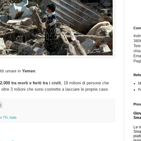
Cont
Indi
380
Tele
chi
Ema
Pagi
ritti umani in
Yemen
.
Refe
2.000 tra morti e feriti tra i civili
, 18 milioni di persone che
M
oltre 3 milioni che sono costrette a lasciare le proprie case.
F
Pros
Giov
Smar
 TN, Italia
Le r
Smar
piat
riun