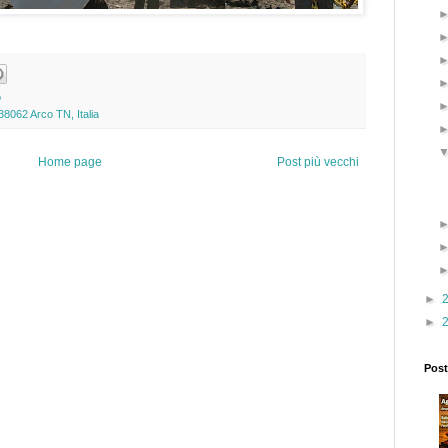
o
38062 Arco TN, Italia
Home page
Post più vecchi
►
►
Post