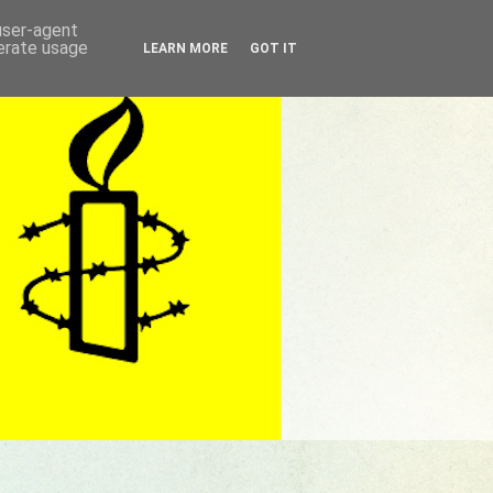
 user-agent
nerate usage
LEARN MORE
GOT IT