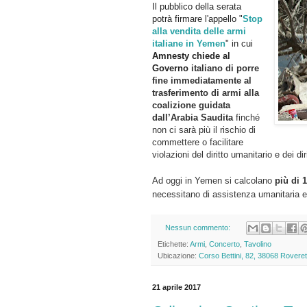
Il pubblico della serata
potrà firmare l'appello "
Stop
alla vendita delle armi
italiane in Yemen
" in cui
Amnesty chiede al
Governo
italiano di p
orre
fine immediatamente al
trasferimento di armi alla
coalizione guidata
dall’Arabia Saudita
finché
non ci sarà più il rischio di
commettere o facilitare
violazioni del diritto umanitario e dei di
Ad oggi in Yemen si calcolano
più di 1
necessitano di assistenza umanitaria e 
Nessun commento:
Etichette:
Armi
,
Concerto
,
Tavolino
Ubicazione:
Corso Bettini, 82, 38068 Rovereto
21 aprile 2017