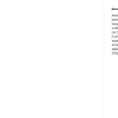
Dov
Amn
Inte
Grup
e Al
c/o
Cent
vial
47/
380
(TN)