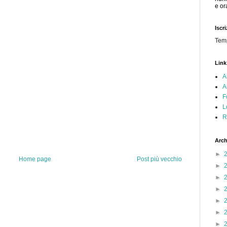
e or
Iscr
Tem
Link
A
A
F
L
R
Arch
►
Home page
Post più vecchio
►
►
►
►
►
►