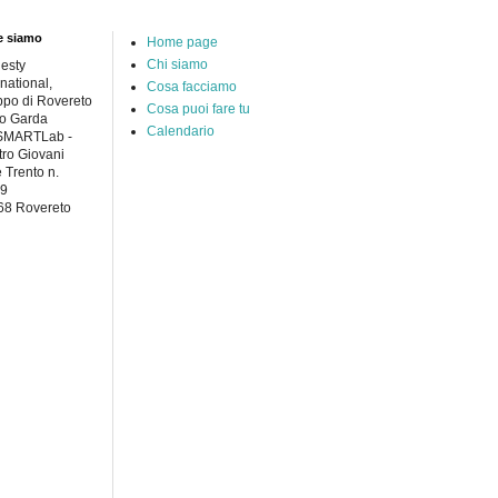
e siamo
Home page
Chi siamo
esty
rnational,
Cosa facciamo
po di Rovereto
Cosa puoi fare tu
to Garda
Calendario
 SMARTLab -
ro Giovani
e Trento n.
49
68 Rovereto