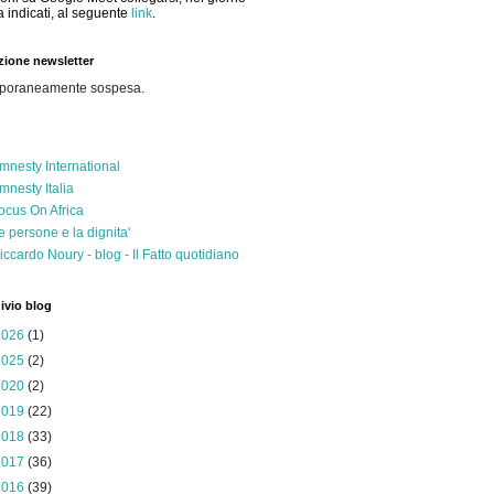
a indicati, al seguente
link
.
izione newsletter
poraneamente sospesa.
mnesty International
mnesty Italia
ocus On Africa
e persone e la dignita'
iccardo Noury - blog - Il Fatto quotidiano
ivio blog
2026
(1)
2025
(2)
2020
(2)
2019
(22)
2018
(33)
2017
(36)
2016
(39)