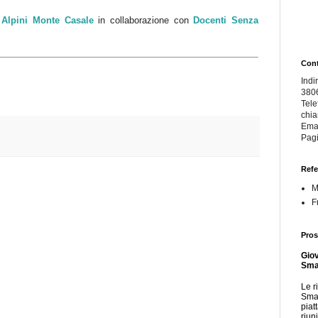
Alpini Monte Casale
in collaborazione con
Docenti Senza
Cont
Indi
380
Tele
chi
Ema
Pagi
Refe
M
F
Pros
Giov
Smar
Le r
Smar
piat
riun