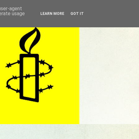
 user-agent
nerate usage
LEARN MORE
GOT IT