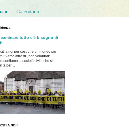
mani
Calendario
videnza
 cambiare tutto c'è bisogno di
i!
citi a noi per costruire un mondo più
to! Siamo attivisti , non volontari:
resentiamo la società civile che si
ita per ...
CITI A NOI !