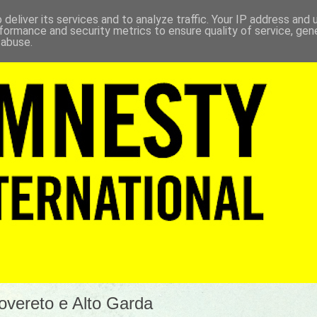
deliver its services and to analyze traffic. Your IP address and
formance and security metrics to ensure quality of service, ge
 abuse.
Rovereto e Alto Garda