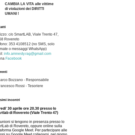
CAMBIA LA VITA alle vittime
di violazioni dei DIRITTI
UMANI !
atti
rizzo: c/o SmartLAB, Viale Trento 47,
68 Rovereto
fono:
353 4108512 (no SMS, solo
amate o messaggi WhatsApp)
il:
info.amnesty.rag@gmail.com
na 
Facebook
renti
arco Bozzano - Responsabile
rancesco Rossi - Tesoriere
simi incontri
edi' 30 aprile ore 20.30 presso lo
tlab di Rovereto (Viale Trento 47)
iunioni si tengono in presenza presso lo
tLab di Rovereto, oppure online sulla
taforma Google Meet. Per partecipare alle
ioni su Google Meet collegarsi, nel giorno