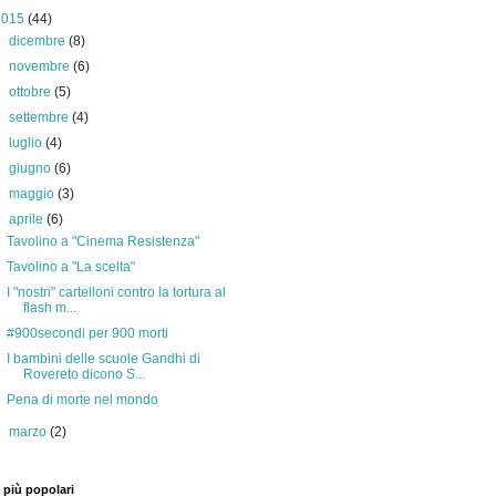
2015
(44)
►
dicembre
(8)
►
novembre
(6)
►
ottobre
(5)
►
settembre
(4)
►
luglio
(4)
►
giugno
(6)
►
maggio
(3)
▼
aprile
(6)
Tavolino a "Cinema Resistenza"
Tavolino a "La scelta"
I "nostri" cartelloni contro la tortura al
flash m...
#900secondi per 900 morti
I bambini delle scuole Gandhi di
Rovereto dicono S...
Pena di morte nel mondo
►
marzo
(2)
 più popolari