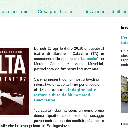
Cosa facciamo
Cosa puoi fare tu
Educazione ai diritti u
In e
Per
tutt
L
unedì 27 aprile dalle 20.30
ci trovate
al
Unis
teatro di Sarche - Calavino (TN)
in
gius
occasione
dello spettacolo "
La scelta
", di
rapp
Marco Cortesi e Mara Moschini,
mobil
patrocinato da Amnesty International
.
Saremo presenti
con un nostro tavolino
infomativo e raccolta firme per chiedere
all'
Uzbekistan una
indagine
sulle
torture subite da Muhammad
Bekzhanov
.
"La scelta": due narratori, un uomo e una
donna, quattro storie vere di coraggio
provenienti da uno dei conflitti più atroci e
UNIS
civile che ha insanguinato la Ex-Jugoslavia.