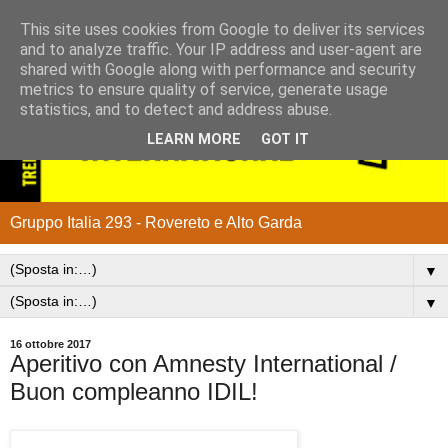
This site uses cookies from Google to deliver its services
and to analyze traffic. Your IP address and user-agent are
shared with Google along with performance and security
metrics to ensure quality of service, generate usage
statistics, and to detect and address abuse.
LEARN MORE
GOT IT
Gruppo Italia 293 - Rovereto e Alto Garda
▼
▼
16 ottobre 2017
Aperitivo con Amnesty International /
Buon compleanno IDIL!