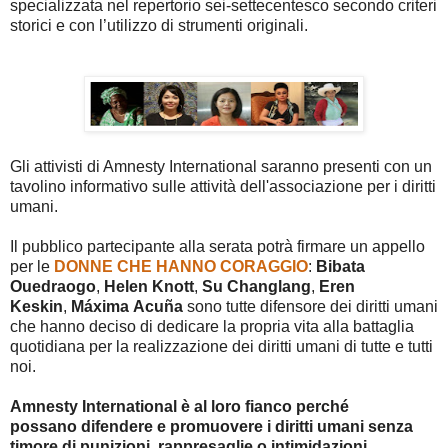
specializzata nel repertorio sei-settecentesco secondo criteri
storici e con l’utilizzo di strumenti originali.
Gli attivisti di Amnesty International saranno presenti con un
tavolino informativo sulle attività dell'associazione per i diritti
umani.
Il pubblico partecipante alla serata potrà firmare un appello
per le
DONNE CHE HANNO CORAGGIO
:
Bibata
Ouedraogo
,
Helen
Knott
,
Su
Changlang
,
Eren
Keskin
,
Máxima
Acuña
sono tutte difensore dei diritti umani
che hanno deciso di dedicare la propria vita alla battaglia
quotidiana per la realizzazione dei diritti umani di tutte e tutti
noi.
Amnesty International è al loro fianco perché
possano
difendere e promuovere i diritti umani senza
timore di punizioni, rappresaglie o intimidazioni.