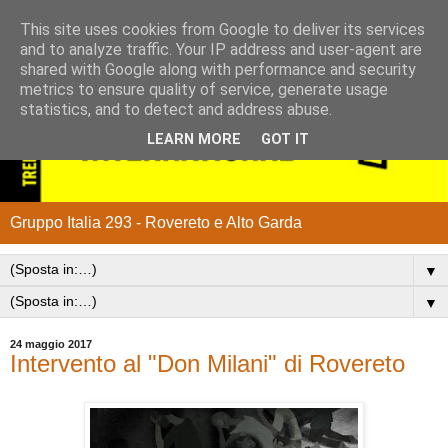
This site uses cookies from Google to deliver its services
and to analyze traffic. Your IP address and user-agent are
shared with Google along with performance and security
metrics to ensure quality of service, generate usage
statistics, and to detect and address abuse.
LEARN MORE
GOT IT
Gruppo Italia 293 - Rovereto e Alto Garda
▼
▼
24 maggio 2017
Intervento al "Don Milani" di Rovereto