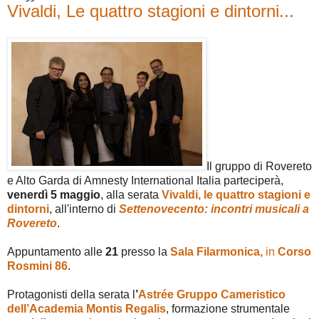
Vivaldi, Le quattro stagioni e dintorni...
Il gruppo di Rovereto
e Alto Garda di Amnesty International Italia parteciperà,
venerdì 5 maggio
, alla serata
Vivaldi, le quattro stagioni e
dintorni
, all'interno di
Settenovecento: incontri musicali a
Rovereto
.
Appuntamento alle
21
presso la
Sala Filarmonica,
in
Corso
Rosmini 86
.
Protagonisti della serata l
’
Astrée Gruppo Cameristico
dell’Academia Montis Regalis
, formazione strumentale