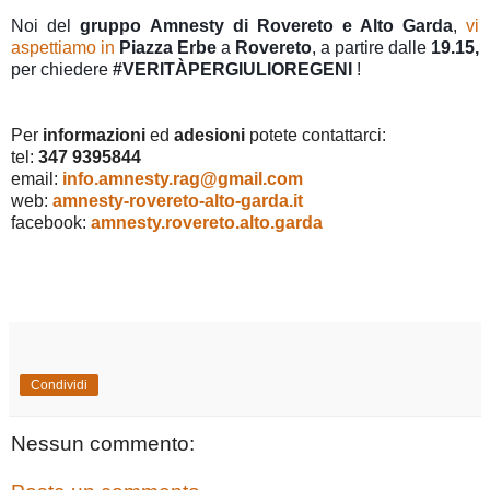
Noi del 
gruppo
Amnesty
di Rovereto e Alto Garda
, 
vi 
aspettiamo in 
Piazza
Erbe
 a 
Rovereto
, a partire dalle 
19.15, 
per chiedere 
#VERITÀPERGIULIOREGENI
 !
Per 
informazioni
 ed 
adesioni
 potete contattarci:
tel: 
347
9395844
email: 
info.amnesty.rag@gmail.com 
web: 
amnesty-rovereto-alto-garda.it
facebook: 
amnesty.rovereto.alto.garda
Condividi
Nessun commento: