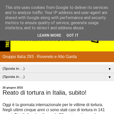
This site uses cookies from Google to deliver its services
and to analyze traffic. Your IP address and user-agent are
shared with Google along with performance and security
metrics to ensure quality of service, generate usage
statistics, and to detect and address abuse.
LEARN MORE
GOT IT
Gruppo Italia 293 - Rovereto e Alto Garda
▼
▼
26 giugno 2015
Reato di tortura in Italia, subito!
Oggi è la giornata internazionale per le vittime di tortura.
Negli ultimi cinque anni ci sono stati casi di tortura in 141